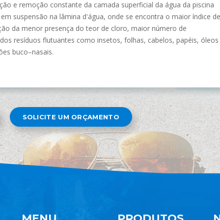
o e remoção constante da camada superficial da água da piscina
 em suspensão na lâmina d'água, onde se encontra o maior índice d
ão da menor presença do teor de cloro, maior número de
os resíduos flutuantes como insetos, folhas, cabelos, papéis, óleos
ões buco–nasais.
SOLICITE UM ORÇAMENTO
MENU
PRODUTOS