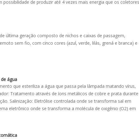
 possibilidade de produzir até 4 vezes mais energia que os coletore
 de última geração composto de nichos e caixas de passagem,
moto sem fio, com cinco cores (azul, verde, lilás, grená e branca) e
 de água
tamento que esteriliza a água que passa pela lâmpada matando vírus,
zador: Tratamento através de íons metálicos de cobre e prata durante
ção. Salinização: Eletrólise controlada onde se transforma sal em
tema eletrônico onde se transforma a molécula de oxigênio (O2) em
tomática