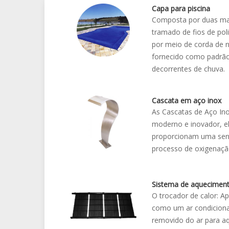
Capa para piscina
Composta por duas mant
tramado de fios de poli
por meio de corda de n
fornecido como padrão
decorrentes de chuva.
Cascata em aço inox
As Cascatas de Aço Ino
moderno e inovador, e
proporcionam uma sens
processo de oxigenação
Sistema de aquecimen
O trocador de calor: Ap
como um ar condicionado
removido do ar para aq