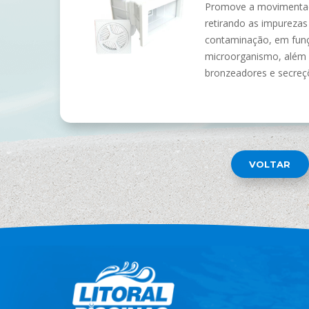
Promove a movimentaçã
retirando as impurezas
contaminação, em funç
microorganismo, além d
bronzeadores e secreç
VOLTAR