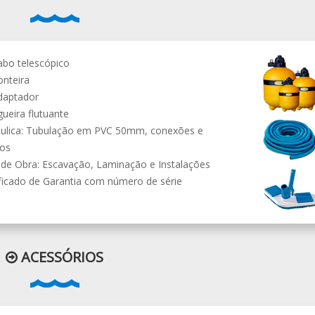
abo telescópico
onteira
daptador
ueira flutuante
ráulica: Tubulação em PVC 50mm, conexões e
ros
de Obra: Escavação, Laminação e Instalações
ificado de Garantia com número de série
ACESSÓRIOS