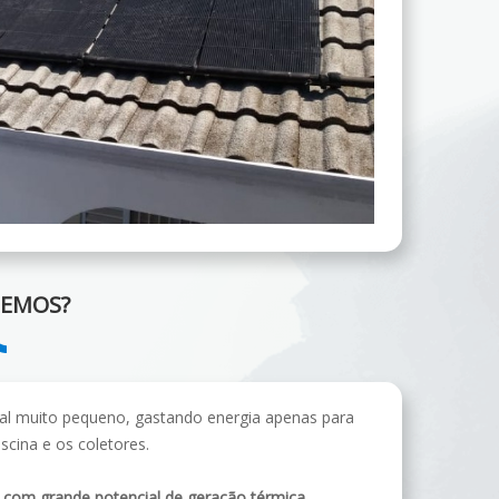
EMOS?
al muito pequeno, gastando energia apenas para
scina e os coletores.
e com grande potencial de geração térmica.