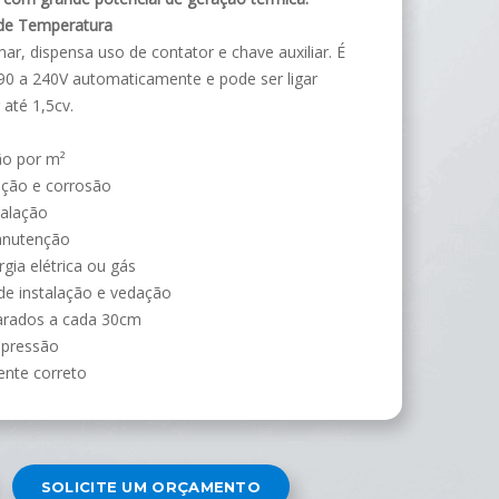
 de Temperatura
ar, dispensa uso de contator e chave auxiliar. É
0 a 240V automaticamente e pode ser ligar
até 1,5cv.
ão por m²
cação e corrosão
talação
anutenção
gia elétrica ou gás
e instalação e vedação
arados a cada 30cm
a pressão
nte correto
SOLICITE UM ORÇAMENTO